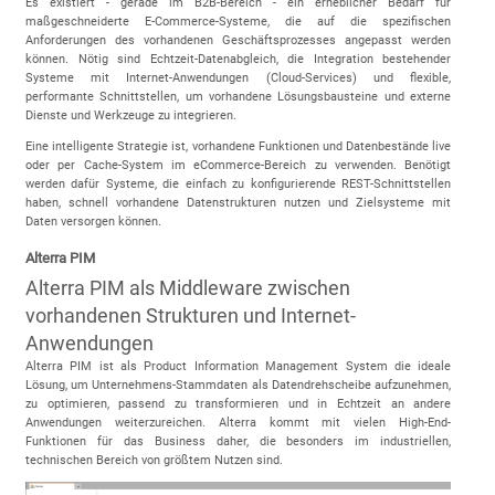
Es existiert - gerade im B2B-Bereich - ein erheblicher Bedarf für
maßgeschneiderte E-Commerce-Systeme, die auf die spezifischen
Anforderungen des vorhandenen Geschäftsprozesses angepasst werden
können. Nötig sind Echtzeit-Datenabgleich, die Integration bestehender
Systeme mit Internet-Anwendungen (Cloud-Services) und flexible,
performante Schnittstellen, um vorhandene Lösungsbausteine und externe
Dienste und Werkzeuge zu integrieren.
Eine intelligente Strategie ist, vorhandene Funktionen und Datenbestände live
oder per Cache-System im eCommerce-Bereich zu verwenden. Benötigt
werden dafür Systeme, die einfach zu konfigurierende REST-Schnittstellen
haben, schnell vorhandene Datenstrukturen nutzen und Zielsysteme mit
Daten versorgen können.
Alterra PIM
Alterra PIM als Middleware zwischen
vorhandenen Strukturen und Internet-
Anwendungen
Alterra PIM ist als Product Information Management System die ideale
Lösung, um Unternehmens-Stammdaten als Datendrehscheibe aufzunehmen,
zu optimieren, passend zu transformieren und in Echtzeit an andere
Anwendungen weiterzureichen. Alterra kommt mit vielen High-End-
Funktionen für das Business daher, die besonders im industriellen,
technischen Bereich von größtem Nutzen sind.