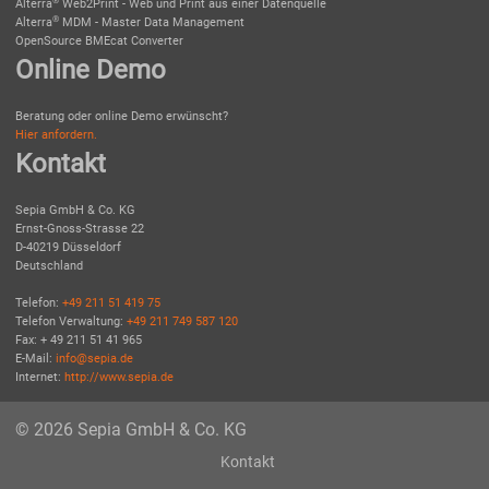
Alterra
Web2Print - Web und Print aus einer Datenquelle
®
Alterra
MDM - Master Data Management
OpenSource BMEcat Converter
Online Demo
Beratung oder online Demo erwünscht?
Hier anfordern.
Kontakt
Sepia GmbH & Co. KG
Ernst-Gnoss-Strasse 22
D-40219 Düsseldorf
Deutschland
Telefon:
+49 211 51 419 75
Telefon Verwaltung:
+49 211 749 587 120
Fax: + 49 211 51 41 965
E-Mail:
info@sepia.de
Internet:
http://www.sepia.de
© 2026 Sepia GmbH & Co. KG
Kontakt