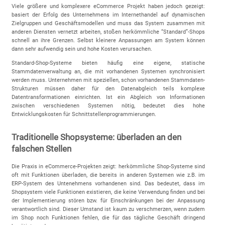
Viele größere und komplexere eCommerce Projekt haben jedoch gezeigt:
basiert der Erfolg des Unternehmens im Internethandel auf dynamischen
Zielgruppen und Geschäftsmodellen und muss das System zusammen mit
anderen Diensten vernetzt arbeiten, stoßen herkömmliche “Standard”-Shops
schnell an ihre Grenzen. Selbst kleinere Anpassungen am System können
dann sehr aufwendig sein und hohe Kosten verursachen.
Standard-Shop-Systeme bieten häufig eine eigene, statische
Stammdatenverwaltung an, die mit vorhandenen Systemen synchronisiert
werden muss. Unternehmen mit speziellen, schon vorhandenen Stammdaten-
Strukturen müssen daher für den Datenabgleich teils komplexe
Datentransformationen einrichten. Ist ein Abgleich von Informationen
zwischen verschiedenen Systemen nötig, bedeutet dies hohe
Entwicklungskosten für Schnittstellenprogrammierungen.
Traditionelle Shopsysteme: überladen an den
falschen Stellen
Die Praxis in eCommerce-Projekten zeigt: herkömmliche Shop-Systeme sind
oft mit Funktionen überladen, die bereits in anderen Systemen wie z.B. im
ERP-System des Untenehmens vorhandenen sind. Das bedeutet, dass im
Shopsystem viele Funktionen existieren, die keine Verwendung finden und bei
der Implementierung stören bzw. für Einschränkungen bei der Anpassung
verantwortlich sind. Dieser Umstand ist kaum zu verschmerzen, wenn zudem
im Shop noch Funktionen fehlen, die für das tägliche Geschäft dringend