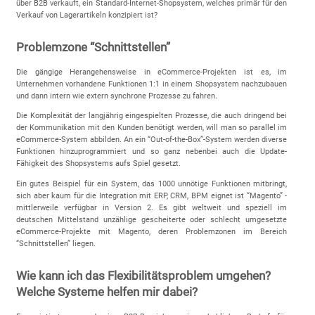
über B2B verkauft, ein Standard-Internet-Shopsystem, welches primär für den
Verkauf von Lagerartikeln konzipiert ist?
Problemzone “Schnittstellen”
Die gängige Herangehensweise in eCommerce-Projekten ist es, im
Unternehmen vorhandene Funktionen 1:1 in einem Shopsystem nachzubauen
und dann intern wie extern synchrone Prozesse zu fahren.
Die Komplexität der langjährig eingespielten Prozesse, die auch dringend bei
der Kommunikation mit den Kunden benötigt werden, will man so parallel im
eCommerce-System abbilden. An ein “Out-of-the-Box”-System werden diverse
Funktionen hinzuprogrammiert und so ganz nebenbei auch die Update-
Fähigkeit des Shopsystems aufs Spiel gesetzt.
Ein gutes Beispiel für ein System, das 1000 unnötige Funktionen mitbringt,
sich aber kaum für die Integration mit ERP, CRM, BPM eignet ist “Magento” -
mittlerweile verfügbar in Version 2. Es gibt weltweit und speziell im
deutschen Mittelstand unzählige gescheiterte oder schlecht umgesetzte
eCommerce-Projekte mit Magento, deren Problemzonen im Bereich
“Schnittstellen” liegen.
Wie kann ich das Flexibilitätsproblem umgehen?
Welche Systeme helfen mir dabei?