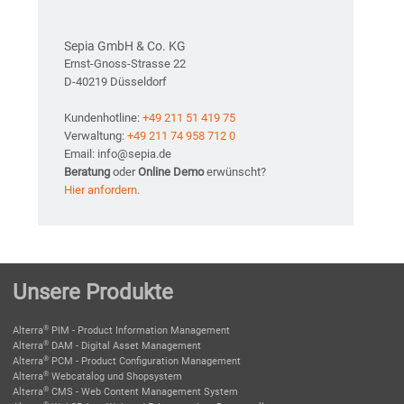
Sepia GmbH & Co. KG
Ernst-Gnoss-Strasse 22
D-40219 Düsseldorf
Kundenhotline:
+49 211 51 419 75
Verwaltung:
+49 211 74 958 712 0
Email: info@sepia.de
Beratung
oder
Online Demo
erwünscht?
Hier anfordern.
Unsere Produkte
®
Alterra
PIM - Product Information Management
®
Alterra
DAM - Digital Asset Management
®
Alterra
PCM - Product Configuration Management
®
Alterra
Webcatalog und Shopsystem
®
Alterra
CMS - Web Content Management System
®