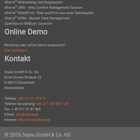
®
Alterra
Webcatalog und Shopsystem
®
Alterra
CMS - Web Content Management System
®
Alterra
Web2Print - Web und Print aus einer Datenquelle
®
Alterra
MDM - Master Data Management
OpenSource BMEcat Converter
Online Demo
Beratung oder online Demo erwünscht?
Hier anfordern.
Kontakt
Sepia GmbH & Co. KG
Ernst-Gnoss-Strasse 22
D-40219 Düsseldorf
Deutschland
Telefon:
+49 211 51 419 75
Telefon Verwaltung:
+49 211 749 587 120
Fax: + 49 211 51 41 965
E-Mail:
info@sepia.de
Internet:
http://www.sepia.de
© 2026 Sepia GmbH & Co. KG