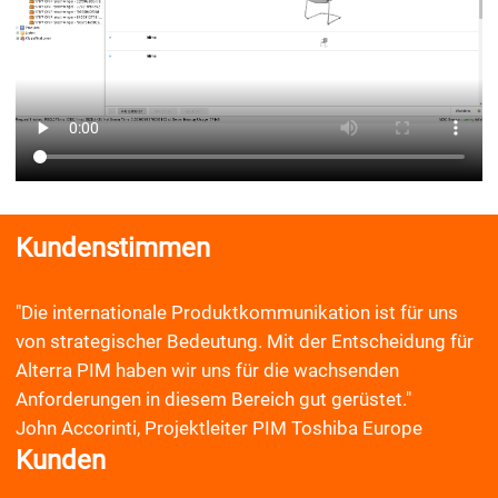
Kundenstimmen
"Die internationale Produktkommunikation ist für uns
von strategischer Bedeutung. Mit der Entscheidung für
Alterra PIM haben wir uns für die wachsenden
Anforderungen in diesem Bereich gut gerüstet."
John Accorinti, Projektleiter PIM Toshiba Europe
Kunden