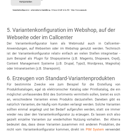
5. Variantenkonfiguration im Webshop, auf der
Webseite oder im Callcenter
Der Variantenkonfigurator kann als Webmodul auch in Callcenter-
Anwendungen, auf Webseiten oder im Webshop genutzt werden. Technisch
ist der Variantenkonfigurator relativ einfach an vielen Stellen integrierbar -
zum Beispiel als Plugin für Shopsysteme (z.B. Magento, Shopware, Oxyd),
Content Management Systeme (z.B. Drupal, Typo3, Wordpress, Magnolia)
oder Intranetseiten (z.B. Sharepoint).
6. Erzeugen von Standard-Variantenprodukten
Für bestimmte Zwecke wie zum Beispiel für die Erstellung von
Produktkatalogen, egal ob elektronischer Katalog oder Printkatalog, die ein
möglichst umfassendes Bild des Sortiments vermitteln sollen, bietet es sich
an, verschiedene Varianten eines Produkts darzustellen. Daneben gibt es
natürlich Varianten, die häufig vom Kunden verlangt werden. Solche Varianten
sollten einmal angelegt und bei Bedarf aufgerufen werden, statt sie immer
wieder neu über den Variantenkonfigurator zu erzeugen. Es lassen sich also
gezielt einzelne Varianten zur wiederholten Nutzung vorhalten. Bei Alterra
bedeutet das, dass diese Varianten zusammen mit anderen Produkten, die
nicht vom Variantenkonfigurator kommen, direkt im
PIM System
verwendet