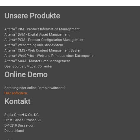
Unsere Produkte
®
Alterra
PIM - Product Information Management
®
Alterra
DAM - Digital Asset Management
®
Alterra
PCM - Product Configuration Management
®
Alterra
Webcatalog und Shopsystem
®
Alterra
CMS - Web Content Management System
®
Alterra
Web2Print - Web und Print aus einer Datenquelle
®
Alterra
MDM - Master Data Management
OpenSource BMEcat Converter
Online Demo
Beratung oder online Demo erwünscht?
Hier anfordern.
Kontakt
Sepia GmbH & Co. KG
Ernst-Gnoss-Strasse 22
D-40219 Düsseldorf
Deutschland