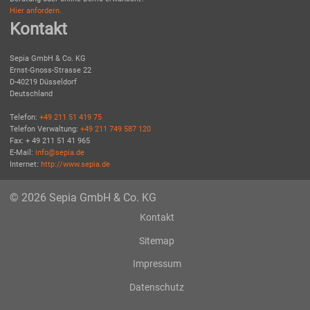
Hier anfordern.
Kontakt
Sepia GmbH & Co. KG
Ernst-Gnoss-Strasse 22
D-40219 Düsseldorf
Deutschland
Telefon:
+49 211 51 419 75
Telefon Verwaltung:
+49 211 749 587 120
Fax: + 49 211 51 41 965
E-Mail:
info@sepia.de
Internet:
http://www.sepia.de
© 2026 Sepia GmbH & Co. KG
Kontakt
Sitemap
Impressum
Datenschutz