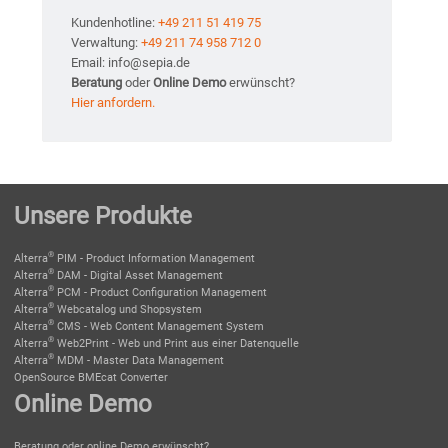
Kundenhotline:
+49 211 51 419 75
Verwaltung:
+49 211 74 958 712 0
Email: info@sepia.de
Beratung
oder
Online Demo
erwünscht?
Hier anfordern.
Unsere Produkte
®
Alterra
PIM - Product Information Management
®
Alterra
DAM - Digital Asset Management
®
Alterra
PCM - Product Configuration Management
®
Alterra
Webcatalog und Shopsystem
®
Alterra
CMS - Web Content Management System
®
Alterra
Web2Print - Web und Print aus einer Datenquelle
®
Alterra
MDM - Master Data Management
OpenSource BMEcat Converter
Online Demo
Beratung oder online Demo erwünscht?