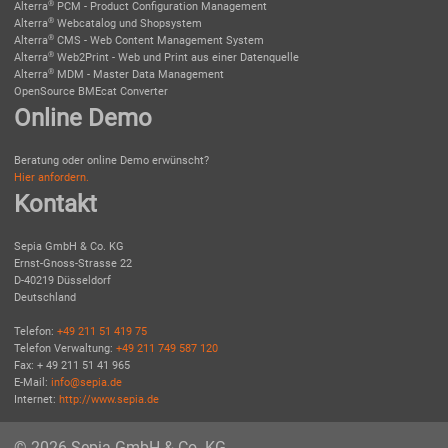
®
Alterra
PCM - Product Configuration Management
®
Alterra
Webcatalog und Shopsystem
®
Alterra
CMS - Web Content Management System
®
Alterra
Web2Print - Web und Print aus einer Datenquelle
®
Alterra
MDM - Master Data Management
OpenSource BMEcat Converter
Online Demo
Beratung oder online Demo erwünscht?
Hier anfordern.
Kontakt
Sepia GmbH & Co. KG
Ernst-Gnoss-Strasse 22
D-40219 Düsseldorf
Deutschland
Telefon:
+49 211 51 419 75
Telefon Verwaltung:
+49 211 749 587 120
Fax: + 49 211 51 41 965
E-Mail:
info@sepia.de
Internet:
http://www.sepia.de
© 2026 Sepia GmbH & Co. KG