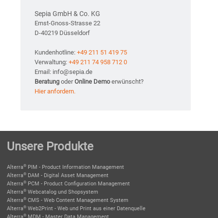
Sepia GmbH & Co. KG
Ernst-Gnoss-Strasse 22
D-40219 Düsseldorf
Kundenhotline:
+49 211 51 419 75
Verwaltung:
+49 211 74 958 712 0
Email: info@sepia.de
Beratung
oder
Online Demo
erwünscht?
Hier anfordern.
Unsere Produkte
®
Alterra
PIM - Product Information Management
®
Alterra
DAM - Digital Asset Management
®
Alterra
PCM - Product Configuration Management
®
Alterra
Webcatalog und Shopsystem
®
Alterra
CMS - Web Content Management System
®
Alterra
Web2Print - Web und Print aus einer Datenquelle
®
Alterra
MDM - Master Data Management