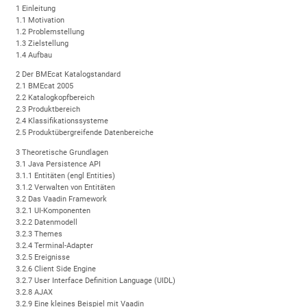
1 Einleitung
1.1 Motivation
1.2 Problemstellung
1.3 Zielstellung
1.4 Aufbau
2 Der BMEcat Katalogstandard
2.1 BMEcat 2005
2.2 Katalogkopfbereich
2.3 Produktbereich
2.4 Klassifikationssysteme
2.5 Produktübergreifende Datenbereiche
3 Theoretische Grundlagen
3.1 Java Persistence API
3.1.1 Entitäten (engl Entities)
3.1.2 Verwalten von Entitäten
3.2 Das Vaadin Framework
3.2.1 UI-Komponenten
3.2.2 Datenmodell
3.2.3 Themes
3.2.4 Terminal-Adapter
3.2.5 Ereignisse
3.2.6 Client Side Engine
3.2.7 User Interface Definition Language (UIDL)
3.2.8 AJAX
3.2.9 Eine kleines Beispiel mit Vaadin