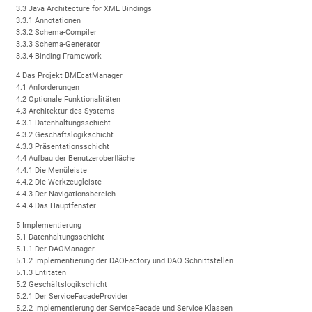
3.3 Java Architecture for XML Bindings
3.3.1 Annotationen
3.3.2 Schema-Compiler
3.3.3 Schema-Generator
3.3.4 Binding Framework
4 Das Projekt BMEcatManager
4.1 Anforderungen
4.2 Optionale Funktionalitäten
4.3 Architektur des Systems
4.3.1 Datenhaltungsschicht
4.3.2 Geschäftslogikschicht
4.3.3 Präsentationsschicht
4.4 Aufbau der Benutzeroberfläche
4.4.1 Die Menüleiste
4.4.2 Die Werkzeugleiste
4.4.3 Der Navigationsbereich
4.4.4 Das Hauptfenster
5 Implementierung
5.1 Datenhaltungsschicht
5.1.1 Der DAOManager
5.1.2 Implementierung der DAOFactory und DAO Schnittstellen
5.1.3 Entitäten
5.2 Geschäftslogikschicht
5.2.1 Der ServiceFacadeProvider
5.2.2 Implementierung der ServiceFacade und Service Klassen