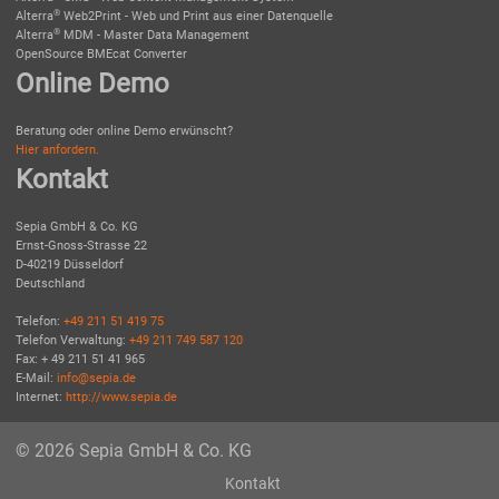
®
Alterra
Web2Print - Web und Print aus einer Datenquelle
®
Alterra
MDM - Master Data Management
OpenSource BMEcat Converter
Online Demo
Beratung oder online Demo erwünscht?
Hier anfordern.
Kontakt
Sepia GmbH & Co. KG
Ernst-Gnoss-Strasse 22
D-40219 Düsseldorf
Deutschland
Telefon:
+49 211 51 419 75
Telefon Verwaltung:
+49 211 749 587 120
Fax: + 49 211 51 41 965
E-Mail:
info@sepia.de
Internet:
http://www.sepia.de
© 2026 Sepia GmbH & Co. KG
Kontakt