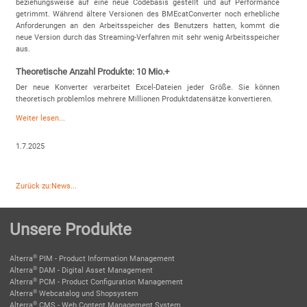
beziehungsweise auf eine neue Codebasis gestellt und auf Performance
getrimmt. Während ältere Versionen des BMEcatConverter noch erhebliche
Anforderungen an den Arbeitsspeicher des Benutzers hatten, kommt die
neue Version durch das Streaming-Verfahren mit sehr wenig Arbeitsspeicher
aus.
Theoretische Anzahl Produkte: 10 Mio.+
Der neue Konverter verarbeitet Excel-Dateien jeder Größe. Sie können
theoretisch problemlos mehrere Millionen Produktdatensätze konvertieren.
Weiter lesen...
1.7.2025
Zurück zu:News...
Unsere Produkte
®
Alterra
PIM - Product Information Management
®
Alterra
DAM - Digital Asset Management
®
Alterra
PCM - Product Configuration Management
®
Alterra
Webcatalog und Shopsystem
®
Alterra
CMS - Web Content Management System