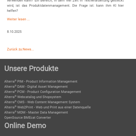
verwenden kann? Ein Bereich, in dem viel Zeit in Textverarbeitung gesteckt
wird, ist das Produktdatenmanagement. Die Frage ist: kann ihm KI hier
helfen?
Weiter lesen ...
8.10.2025
Zurück zu:News...
Unsere Produkte
®
Alterra
PIM - Product Information Management
®
Alterra
DAM - Digital Asset Management
®
Alterra
PCM - Product Configuration Management
®
Alterra
Webcatalog und Shopsystem
®
Alterra
CMS - Web Content Management System
®
Alterra
Web2Print - Web und Print aus einer Datenquelle
®
Alterra
MDM - Master Data Management
OpenSource BMEcat Converter
Online Demo